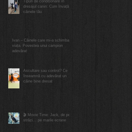
Tipuri de condiționare în
dresajul canin: Cum învață
câinele tău
Ivan – Câinele care mi-a schimbat
viața. Povestea unui campion
adevărat
Ascultare sau control? Ce
înseamnă cu adevărat un
câine bine dresat
🎬 Movie Time: Jack, de pe
străzi… pe marile ecrane