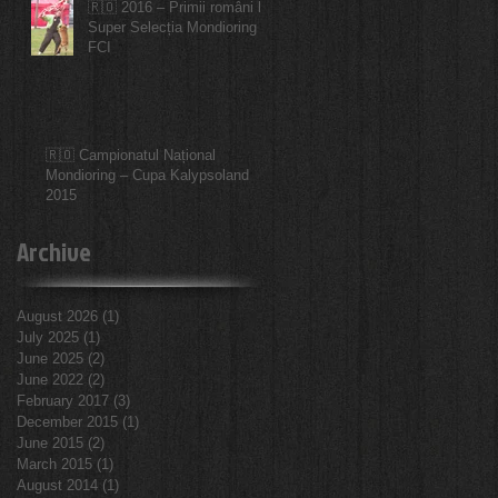
🇷🇴 2016 – Primii români la
Super Selecția Mondioring
FCI
🇷🇴 Campionatul Național
Mondioring – Cupa Kalypsoland
2015
Archive
August 2026
(1)
1 post
July 2025
(1)
1 post
June 2025
(2)
2 posts
June 2022
(2)
2 posts
February 2017
(3)
3 posts
December 2015
(1)
1 post
June 2015
(2)
2 posts
March 2015
(1)
1 post
August 2014
(1)
1 post