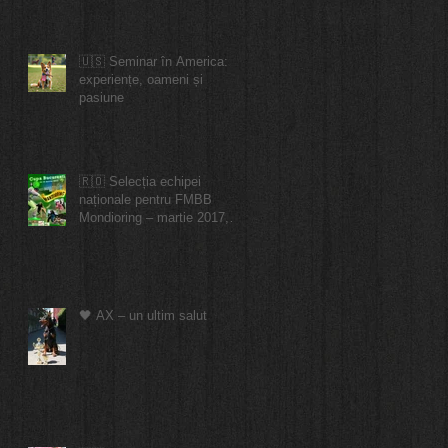
🇺🇸 Seminar în America:
experiențe, oameni și
pasiune
🇷🇴 Selecția echipei
naționale pentru FMBB
Mondioring – martie 2017,
București
🖤 AX – un ultim salut