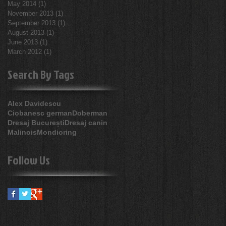
May 2014
(1)
1 post
November 2013
(1)
1 post
September 2013
(1)
1 post
August 2013
(1)
1 post
June 2013
(1)
1 post
March 2012
(1)
1 post
Search By Tags
Alex Davidescu
Ciobanesc german
Doberman
Dresaj București
Dresaj canin
Malinois
Mondioring
Follow Us