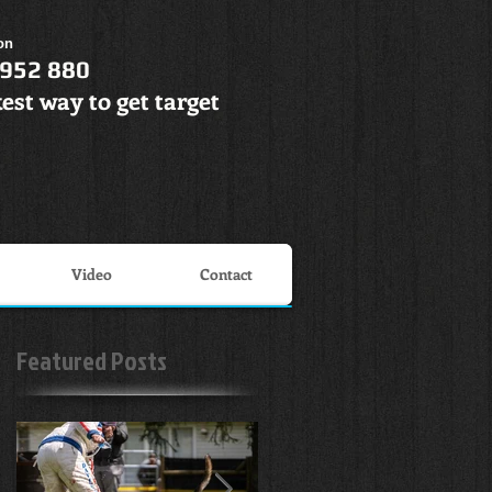
on
 952 880
est way to get target
Video
Contact
Featured Posts