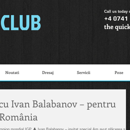
 CLUB
Call us today 
+4 0741
the quick
Noutati
Dresaj
Servicii
Poze
cu Ivan Balabanov – pentru
n România
dial IGP 👤 Ivan Balabanov – invitat special Am avut plăcerea și