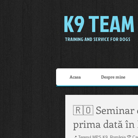
K9 TEAM
TRAINING AND SERVICE FOR DOGS
Acasa
Despre mine
🇷🇴 Seminar 
prima dată î
📍 Terenul MPS K9, România 🏆 Campion mon