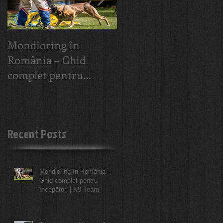
Mondioring în
Tipuri de
România – Ghid
condiționare în
complet pentru
dresajul canin: Cum
începători | K9 Team
învață câinele tău
Recent Posts
Mondioring în România –
Ghid complet pentru
începători | K9 Team