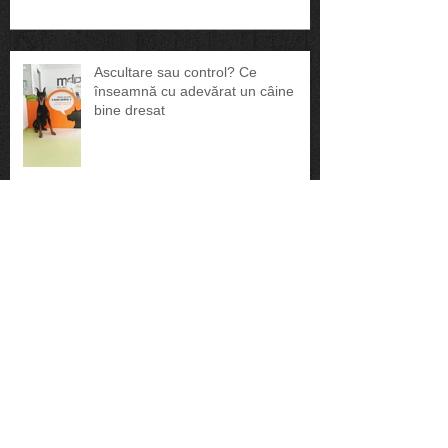
Povestea unui campion adevărat
Ascultare sau control? Ce
înseamnă cu adevărat un câine
bine dresat
🎬 Movie Time: Jack, de pe străzi…
pe marile ecrane
🇺🇸 Seminar în America: