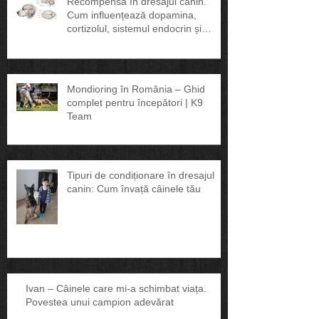
Recompensa în dresajul canin.
Cum influențează dopamina,
cortizolul, sistemul endocrin și
sănătatea câinelui
Mondioring în România – Ghid
complet pentru începători | K9
Team
Tipuri de condiționare în dresajul
canin: Cum învață câinele tău
Ivan – Câinele care mi-a schimbat viața.