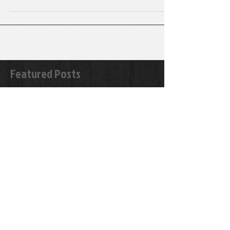
📅 1 mai 📍 Belgia De Ziua Muncii, am ales să
muncesc... dar cu pasiune! Am avut ocazia să particip
la un seminar intensiv alături de...
Featured Posts