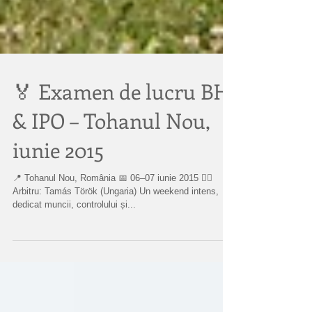
🏅 Examen de lucru BH
& IPO – Tohanul Nou,
iunie 2015
📍 Tohanul Nou, România 📅 06–07 iunie 2015 👨‍⚖️
Arbitru: Tamás Török (Ungaria) Un weekend intens,
dedicat muncii, controlului și...