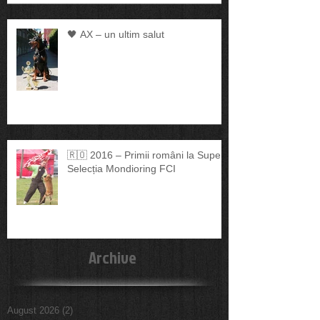
🖤 AX – un ultim salut
🇷🇴 2016 – Primii români la Super
Selecția Mondioring FCI
Archive
August 2026
(2)
2 posts