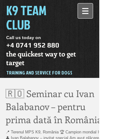
K9 TEAM
CLUB
Call us today on
+4 0741 952 880
the quickest way to get
target
TRAINING AND SERVICE FOR DOGS
🇷🇴 Seminar cu Ivan
Balabanov – pentru
prima dată în România
📍 Terenul MPS K9, România 🏆 Campion mondial IGP
👤 Ivan Balabanov – invitat special Am avut plăcerea