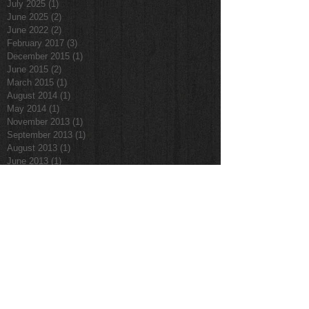
July 2025
(1)
1 post
June 2025
(2)
2 posts
June 2022
(2)
2 posts
February 2017
(3)
3 posts
December 2015
(1)
1 post
June 2015
(2)
2 posts
March 2015
(1)
1 post
August 2014
(1)
1 post
May 2014
(1)
1 post
November 2013
(1)
1 post
September 2013
(1)
1 post
August 2013
(1)
1 post
June 2013
(1)
1 post
March 2012
(1)
1 post
Search By Tags
Alex Davidescu
Ciobanesc german
Doberman
Dresaj București
Dresaj canin
Malinois
Mondioring
Follow Us