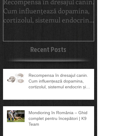
Recompensa în dresajul canin.
Mondioring î
Cum influențează dopamina,
Ghid complet
cortizolul, sistemul endocrin
începători | 
și sănătatea câinelui
Recent Posts
Recompensa în dresajul canin.
Cum influențează dopamina,
cortizolul, sistemul endocrin și
sănătatea câinelui
Mondioring în România – Ghid
complet pentru începători | K9
Team