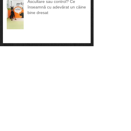
Ascultare sau control? Ce
înseamnă cu adevărat un câine
bine dresat
🎬 Movie Time: Jack, de pe străzi…
pe marile ecrane
🇺🇸 Seminar în America:
experiențe, oameni și pasiune