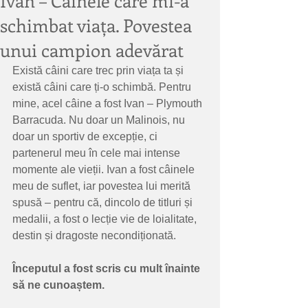
Ivan – Câinele care mi-a
schimbat viața. Povestea
unui campion adevărat
Există câini care trec prin viața ta și 
există câini care ți-o schimbă. Pentru 
mine, acel câine a fost Ivan – Plymouth 
Barracuda. Nu doar un Malinois, nu 
doar un sportiv de excepție, ci 
partenerul meu în cele mai intense 
momente ale vieții. Ivan a fost câinele 
meu de suflet, iar povestea lui merită 
spusă – pentru că, dincolo de titluri și 
medalii, a fost o lecție vie de loialitate, 
destin și dragoste necondiționată.
Începutul
a
fost
scris
cu
mult
înainte
să
ne
cunoaștem.