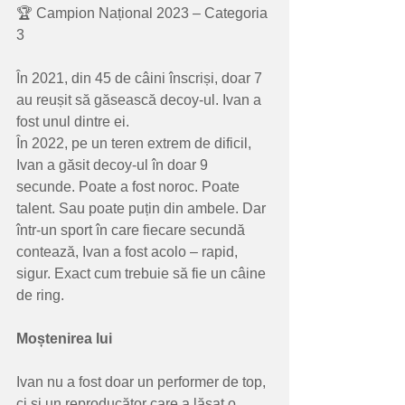
🏆 Campion Național 2023 – Categoria 
3
În 2021, din 45 de câini înscriși, doar 7 
au reușit să găsească decoy-ul. Ivan a 
fost unul dintre ei.
În 2022, pe un teren extrem de dificil, 
Ivan a găsit decoy-ul în doar 9 
secunde. Poate a fost noroc. Poate 
talent. Sau poate puțin din ambele. Dar 
într-un sport în care fiecare secundă 
contează, Ivan a fost acolo – rapid, 
sigur. Exact cum trebuie să fie un câine 
de ring.
Moștenirea
lui
Ivan nu a fost doar un performer de top, 
ci și un reproducător care a lăsat o 