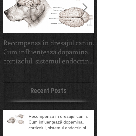
Recompensa în dresajul canin.
Mondioring î
Cum influențează dopamina,
Ghid complet
cortizolul, sistemul endocrin
începători | 
și sănătatea câinelui
Recent Posts
Recompensa în dresajul canin.
Cum influențează dopamina,
cortizolul, sistemul endocrin și
sănătatea câinelui