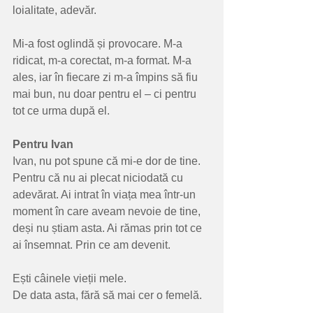
loialitate, adevăr.
Mi-a fost oglindă și provocare. M-a 
ridicat, m-a corectat, m-a format. M-a 
ales, iar în fiecare zi m-a împins să fiu 
mai bun, nu doar pentru el – ci pentru 
tot ce urma după el.
Pentru
Ivan
Ivan, nu pot spune că mi-e dor de tine. 
Pentru că nu ai plecat niciodată cu 
adevărat. Ai intrat în viața mea într-un 
moment în care aveam nevoie de tine, 
deși nu știam asta. Ai rămas prin tot ce 
ai însemnat. Prin ce am devenit.
Ești câinele vieții mele.
De data asta, fără să mai cer o femelă.