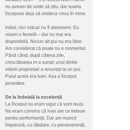
nu aveam de unde să știu, dar soarta 
începuse deja să vindece ceva în mine.
Inițial, nici măcar nu îl alesesem. Eu 
voiam o femelă – dar nu mai era 
disponibilă. Niciun alt pui nu era liber. 
Am considerat că poate nu e momentul. 
Până când, după câteva zile, 
crescătoarea m-a sunat: unul dintre 
viitorii proprietari a renunțat la un pui. 
Puiul acela era Ivan. Așa a început 
povestea.
De
la
îndoială
la
excelență
La început nu eram sigur că vom reuși. 
Nu eram convins că Ivan are ce trebuie 
pentru performanță. Dar am muncit 
împreună, cu răbdare, cu perseverență. 