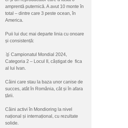
amprentă puternică. A avut 10 monte în 
total – dintre care 3 peste ocean, în 
America.
Puii lui duc mai departe linia cu onoare 
și consistență:
🥈 Campionatul Mondial 2024, 
Categoria 2 – Locul II, câștigat de  fica 
al lui Ivan.
Câini care stau la baza unor canise de 
succes, atât în România, cât și în afara 
țării.
Câini activi în Mondioring la nivel 
național și internațional, cu rezultate 
solide.