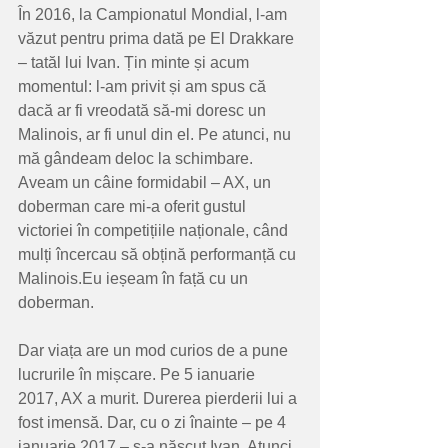
În 2016, la Campionatul Mondial, l-am 
văzut pentru prima dată pe El Drakkare 
– tatăl lui Ivan. Țin minte și acum 
momentul: l-am privit și am spus că 
dacă ar fi vreodată să-mi doresc un 
Malinois, ar fi unul din el. Pe atunci, nu 
mă gândeam deloc la schimbare. 
Aveam un câine formidabil – AX, un 
doberman care mi-a oferit gustul 
victoriei în competițiile naționale, când 
mulți încercau să obțină performanță cu 
Malinois.Eu ieșeam în față cu un 
doberman.
Dar viața are un mod curios de a pune 
lucrurile în mișcare. Pe 5 ianuarie 
2017, AX a murit. Durerea pierderii lui a 
fost imensă. Dar, cu o zi înainte – pe 4 
ianuarie 2017 – s-a născut Ivan. Atunci 